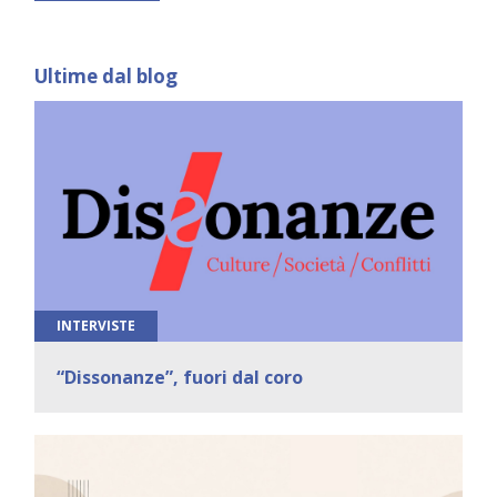
Ultime dal blog
INTERVISTE
“Dissonanze”, fuori dal coro