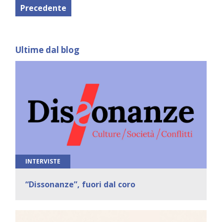
Precedente
Ultime dal blog
INTERVISTE
“Dissonanze”, fuori dal coro