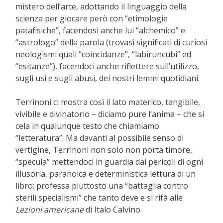
mistero dell’arte, adottando il linguaggio della
scienza per giocare però con “etimologie
patafisiche’’, facendosi anche lui “alchemico” e
“astrologo” della parola (trovasi significati di curiosi
neologismi quali “coincidanze”, “labiruncubi” ed
“esitanze”), facendoci anche riflettere sull’utilizzo,
sugli usi e sugli abusi, dei nostri lemmi quotidiani.
Terrinoni ci mostra così il lato materico, tangibile,
vivibile e divinatorio – diciamo pure l’anima – che si
cela in qualunque testo che chiamiamo
“letteratura”. Ma davanti al possibile senso di
vertigine, Terrinoni non solo non porta timore,
“specula” mettendoci in guardia dai pericoli di ogni
illusoria, paranoica e deterministica lettura di un
libro: professa piuttosto una “battaglia contro
sterili specialismi” che tanto deve e si rifà alle
Lezioni americane
di Italo Calvino.