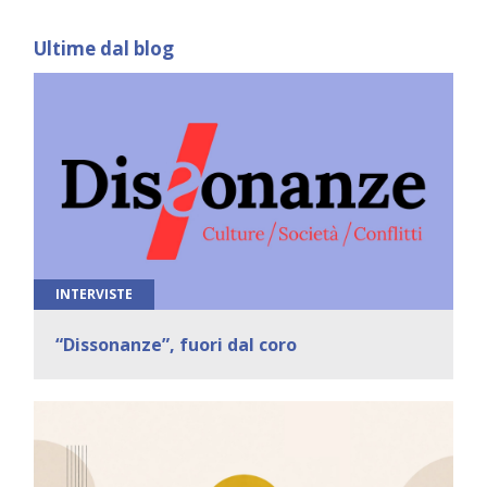
Ultime dal blog
INTERVISTE
“Dissonanze”, fuori dal coro