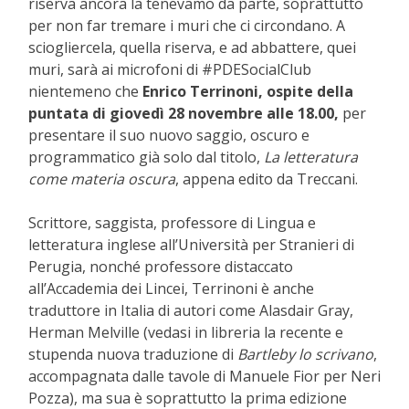
riserva ancora la tenevamo da parte, soprattutto
per non far tremare i muri che ci circondano. A
sciogliercela, quella riserva, e ad abbattere, quei
muri, sarà ai microfoni di #PDESocialClub
nientemeno che
Enrico Terrinoni, ospite della
puntata di giovedì 28 novembre alle 18.00,
per
presentare il suo nuovo saggio, oscuro e
programmatico già solo dal titolo,
La letteratura
come materia oscura
, appena edito da Treccani.
Scrittore, saggista, professore di Lingua e
letteratura inglese all’Università per Stranieri di
Perugia, nonché professore distaccato
all’Accademia dei Lincei, Terrinoni è anche
traduttore in Italia di autori come Alasdair Gray,
Herman Melville (vedasi in libreria la recente e
stupenda nuova traduzione di
Bartleby lo scrivano
,
accompagnata dalle tavole di Manuele Fior per Neri
Pozza), ma sua è soprattutto la prima edizione