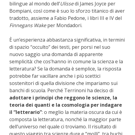
bilingue al mondo dell’
Ulisse
di James Joyce per
Bompiani, così come è suo lo sforzo titanico di aver
tradotto, assieme a Fabio Pedone, i libri III e IV del
Finnegans Wake
per Mondadori.
È un’esperienza abbastanza significativa, in termini
di spazio “occulto” dei testi, per porsi nel suo
nuovo saggio una domanda di apparente
semplicità: che cos’hanno in comune la scienza e la
letteratura? Se la domanda è semplice, la risposta
potrebbe far vacillare anche i più scettici
sostenitori di quella divisione che impariamo sui
banchi di scuola. Perché Terrinoni ha deciso di
adottare i principi che reggono le scienze, la
teoria dei quanti e la cosmologia per indagare
il “letterario”
: o meglio la materia oscura da cui è
composta la letteratura, nonché la maggior parte
dell’universo nel quale ci troviamo. Il risultato di
questo viaggio tra scienze dure e “molli”, tra buchi