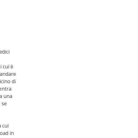
edici
 cui è
 andare
icino di
’entra
da una
u se
 cui
road in