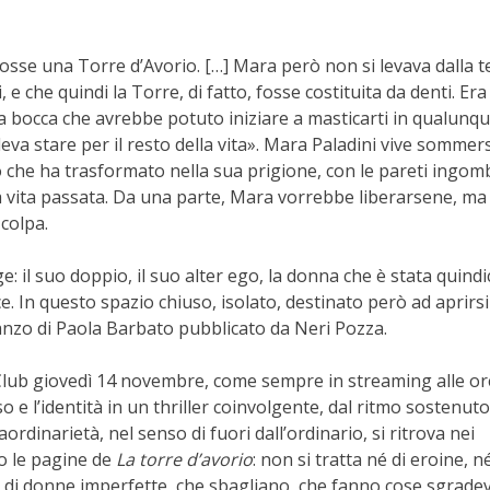
osse una Torre d’Avorio. […] Mara però non si levava dalla t
 e che quindi la Tor­re, di fatto, fosse costituita da denti. Era
a bocca che avrebbe potuto iniziare a masticarti in qualunq
eva stare per il resto della vita». Mara Paladini vive sommer
 che ha trasformato nella sua prigione, con le pareti ingom
 vita passata. Da una parte, Mara vorrebbe liberarsene, ma 
colpa.
: il suo doppio, il suo alter ego, la donna che è stata quindi
. In questo spazio chiuso, isolato, destinato però ad aprirsi
anzo di Paola Barbato pubblicato da Neri Pozza.
Club giovedì 14 novembre, come sempre in streaming alle or
 e l’identità in un thriller coinvolgente, dal ritmo sostenuto
rdinarietà, nel senso di fuori dall’ordinario, si ritrova nei
o le pagine de
La torre d’avorio
: non si tratta né di eroine, né
 di donne imperfette, che sbagliano, che fanno cose sgradev