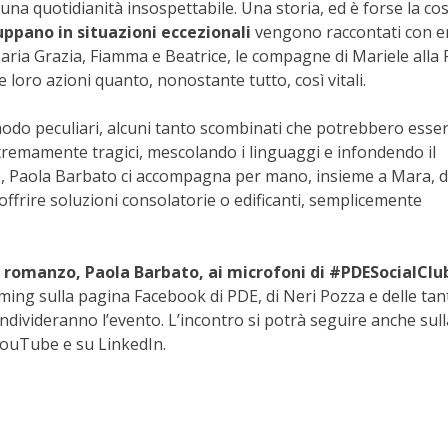
 una quotidianità insospettabile. Una storia, ed è forse la co
uppano in situazioni eccezionali
vengono raccontati con e
 Maria Grazia, Fiamma e Beatrice, le compagne di Mariele alla
e loro azioni quanto, nonostante tutto, così vitali.
modo peculiari, alcuni tanto scombinati che potrebbero esse
stremamente tragici, mescolando i linguaggi e infondendo il
ile, Paola Barbato ci accompagna per mano, insieme a Mara, d
offrire soluzioni consolatorie o edificanti, semplicemente
l romanzo, Paola Barbato, ai microfoni di #PDESocialClu
aming sulla pagina Facebook di PDE, di Neri Pozza e delle tan
ndivideranno l’evento. L’incontro si potrà seguire anche sull
YouTube e su LinkedIn.