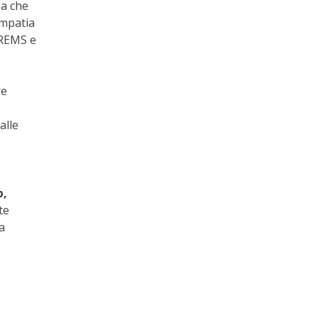
sa che
mpatia
 REMS e
re
alle
b,
te
a