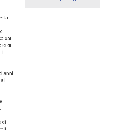
esta
ue
sa dal
bre di
li
ci anni
 al
e
,
 di
oli,