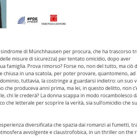
a sindrome di Münchhausen per procura, che ha trascorso tr
elle misure di sicurezza) per tentato omicidio, dopo aver
a famiglia. Prova rimorso? Forse no, non del tutto, ma ciò di
le chiusa in una scatola, per poter provare, quantomeno, ad
ominio, tuttavia, la costringe a guardarsi indietro: un suo v
no che produceva anni prima, ma lei, in questo delitto, non c
iele, chi le crederà? La donna scappa in modo rocambolesco 
o che letterale per scoprire la verità, sia sull’omicidio che s
perienza diversificata che spazia dai romanzi ai fumetti, tra
tmosfera avvolgente e claustrofobica, in un thriller on the 