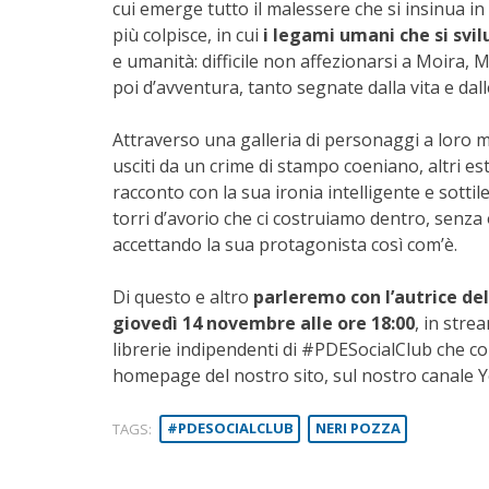
cui emerge tutto il malessere che si insinua in
più colpisce, in cui
i legami umani che si svil
e umanità: difficile non affezionarsi a Moira,
poi d’avventura, tanto segnate dalla vita e dall
Attraverso una galleria di personaggi a loro 
usciti da un crime di stampo coeniano, altri e
racconto con la sua ironia intelligente e sott
torri d’avorio che ci costruiamo dentro, senza 
accettando la sua protagonista così com’è.
Di questo e altro
parleremo con l’autrice de
giovedì 14 novembre alle ore 18:00
, in stre
librerie indipendenti di #PDESocialClub che co
homepage del nostro sito, sul nostro canale 
TAGS:
#PDESOCIALCLUB
NERI POZZA