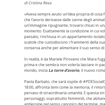
di Cristina Resa
«Aveva sempre avuto un’idea propria di cosa f
che l’avorio derivasse dalle zanne degli animali,
un’immagine ripugnante, trovarsi chiusi in un
momento. Esatta­mente la condizione in cui vol
passato, rinchiusa in un appartamento isolato
scatole che custodiscono i frammenti della sua
conserva anche per alimentare il suo senso di 
In realtà, è da Mariele Pirovano che Mara fugge
prima e che sembra non volerla lasciare in pace
mondo, inizia
La torre d’avorio
, il nuovo rom
Paola Barbato, che sarà ospite di #PDESocial
18.00, affronta temi come la memoria, il rimorso
pervaso di straordinaria umanità. E questa strao
personaggi, soprattutto femminili, che abitan
antieroine nel senso canonico del termine, ma