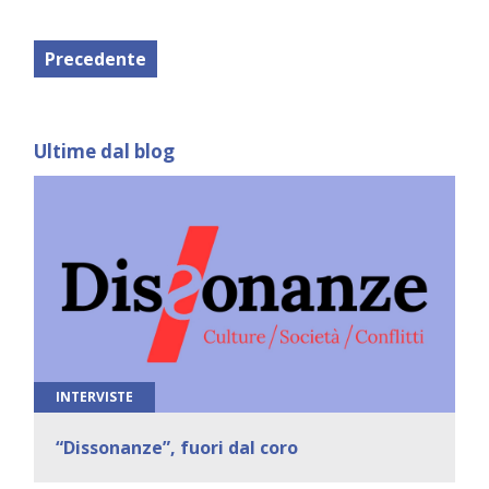
Precedente
Ultime dal blog
INTERVISTE
“Dissonanze”, fuori dal coro