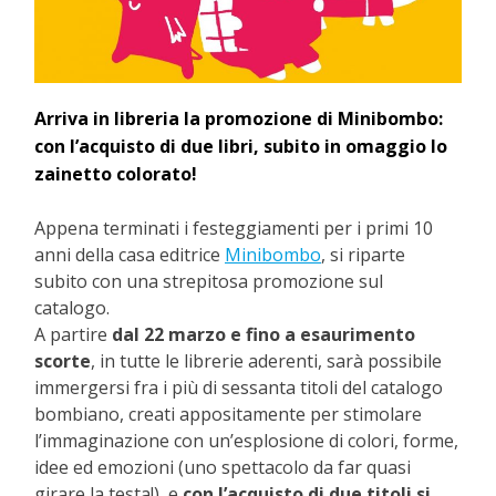
Arriva in libreria la promozione di Minibombo:
con l’acquisto di due libri, subito in omaggio lo
zainetto colorato!
Appena terminati i festeggiamenti per i primi 10
anni della casa editrice
Minibombo
, si riparte
subito con una strepitosa promozione sul
catalogo.
A partire
dal 22 marzo e fino a esaurimento
scorte
, in tutte le librerie aderenti, sarà possibile
immergersi fra i più di sessanta titoli del catalogo
bombiano, creati appositamente per stimolare
l’immaginazione con un’esplosione di colori, forme,
idee ed emozioni (uno spettacolo da far quasi
girare la testa!), e
con l’acquisto di due titoli si