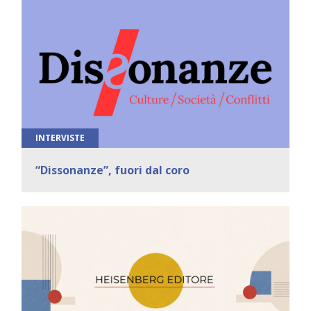
INTERVISTE
“Dissonanze”, fuori dal coro