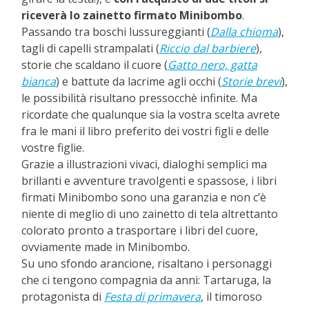
riceverà lo zainetto firmato Minibombo
.
Passando tra boschi lussureggianti (
Dalla chioma
),
tagli di capelli strampalati (
Riccio dal barbiere
),
storie che scaldano il cuore (
Gatto nero, gatta
bianca
) e battute da lacrime agli occhi (
Storie brevi
),
le possibilità risultano pressocchè infinite. Ma
ricordate che qualunque sia la vostra scelta avrete
fra le mani il libro preferito dei vostri figli e delle
vostre figlie.
Grazie a illustrazioni vivaci, dialoghi semplici ma
brillanti e avventure travolgenti e spassose, i libri
firmati Minibombo sono una garanzia e non c’è
niente di meglio di uno zainetto di tela altrettanto
colorato pronto a trasportare i libri del cuore,
ovviamente made in Minibombo.
Su uno sfondo arancione, risaltano i personaggi
che ci tengono compagnia da anni: Tartaruga, la
protagonista di
Festa di primavera
, il timoroso