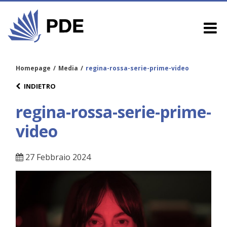
Homepage
/
Media
/
regina-rossa-serie-prime-video
INDIETRO
regina-rossa-serie-prime-
video
27 Febbraio 2024