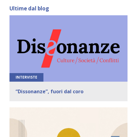
Ultime dal blog
INTERVISTE
“Dissonanze”, fuori dal coro