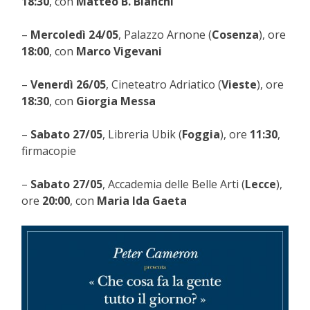
18:30
, con
Matteo B. Bianchi
–
Mercoledì 24/05
, Palazzo Arnone (
Cosenza
), ore
18:00
, con
Marco Vigevani
–
Venerdì 26/05
, Cineteatro Adriatico (
Vieste
), ore
18:30
, con
Giorgia Messa
–
Sabato 27/05
, Libreria Ubik (
Foggia
), ore
11:30
,
firmacopie
–
Sabato 27/05
, Accademia delle Belle Arti (
Lecce
),
ore
20:00
, con
Maria Ida Gaeta