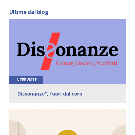
Ultime dal blog
INTERVISTE
“Dissonanze”, fuori dal coro