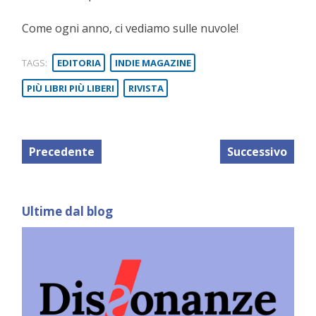
Come ogni anno, ci vediamo sulle nuvole!
TAGS:
EDITORIA
INDIE MAGAZINE
PIÙ LIBRI PIÙ LIBERI
RIVISTA
Precedente
Successivo
Ultime dal blog