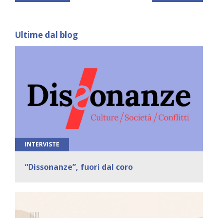
Ultime dal blog
INTERVISTE
“Dissonanze”, fuori dal coro