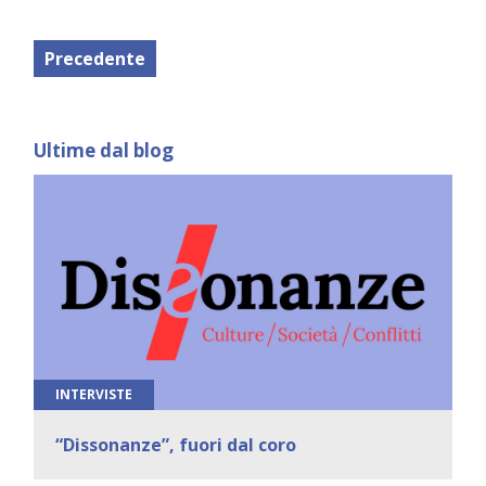
Precedente
Ultime dal blog
INTERVISTE
“Dissonanze”, fuori dal coro