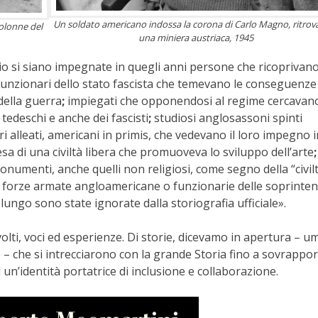
Un soldato americano indossa la corona di Carlo Magno, ritrova
colonne del
una miniera austriaca, 1945
rio si siano impegnate in quegli anni persone che ricoprivano
 «Funzionari dello stato fascista che temevano le conseguenze
 della guerra
;
impiegati che opponendosi al regime cercavano
tedeschi e anche dei fascisti
;
studiosi anglosassoni spinti
ari alleati, americani in primis, che vedevano il loro impegno in
a di una civiltà libera che promuoveva lo sviluppo dell’arte
numenti, anche quelli non religiosi, come segno della “civilt
lle forze armate angloamericane o funzionarie delle soprinte
 lungo sono state ignorate dalla storiografia ufficiale».
volti, voci ed esperienze. Di storie, dicevamo in apertura – u
– che si intrecciarono con la grande Storia fino a sovrappor
i
un’identità portatrice di inclusione e collaborazione.