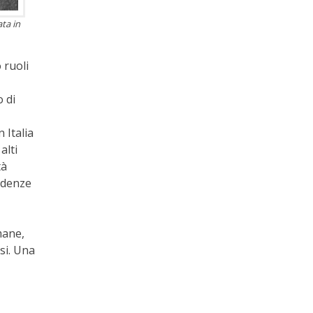
ta in
 ruoli
 di
 Italia
;
alti
à
ndenze
mane,
si. Una