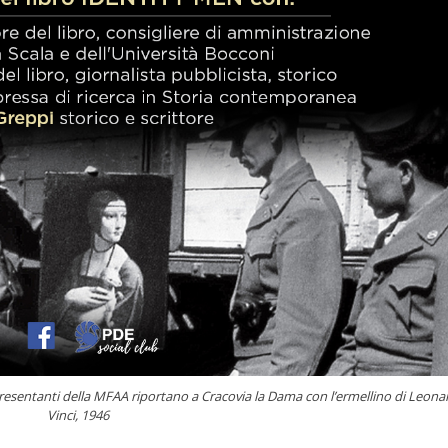
appresentanti della MFAA riportano a Cracovia la Dama con l’ermellino di Leon
Vinci, 1946