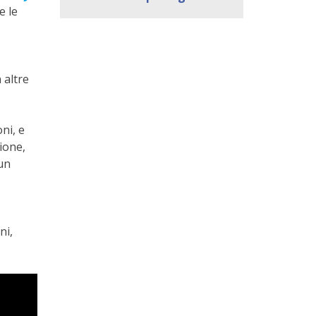
e le
 altre
ni, e
ione,
 un
ni,