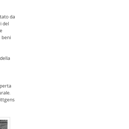
etato da
i del
me
 beni
della
operta
urale.
ittgens