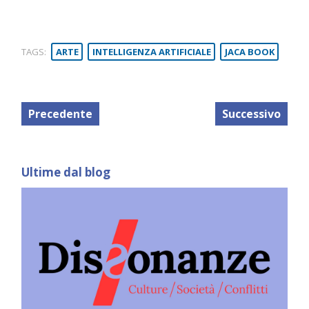
TAGS:
ARTE
INTELLIGENZA ARTIFICIALE
JACA BOOK
Precedente
Successivo
Ultime dal blog