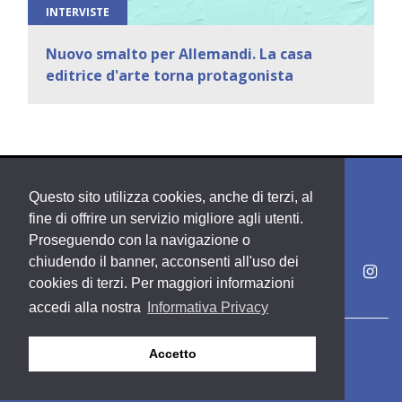
INTERVISTE
Nuovo smalto per Allemandi. La casa
editrice d'arte torna protagonista
Questo sito utilizza cookies, anche di terzi, al
fine di offrire un servizio migliore agli utenti.
Proseguendo con la navigazione o
chiudendo il banner, acconsenti all'uso dei
cookies di terzi. Per maggiori informazioni
accedi alla nostra
Informativa Privacy
Copyright PDE srl società del Gruppo Feltrinelli S. p. A.
Accetto
Area riservata
Privacy & Policy