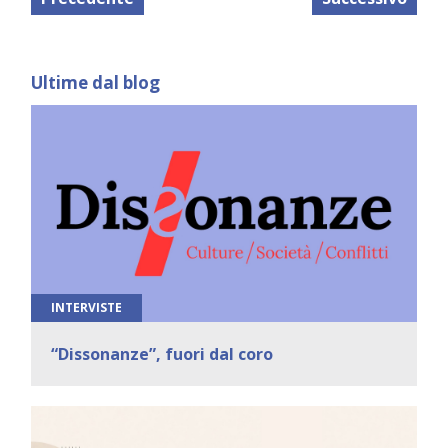
Ultime dal blog
INTERVISTE
“Dissonanze”, fuori dal coro