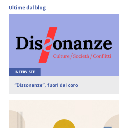
Ultime dal blog
INTERVISTE
“Dissonanze”, fuori dal coro