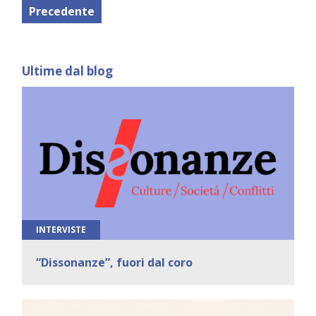
Precedente
Ultime dal blog
INTERVISTE
“Dissonanze”, fuori dal coro