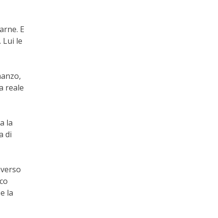
arne. E
 Lui le
manzo,
a reale
a la
a di
averso
oco
e la