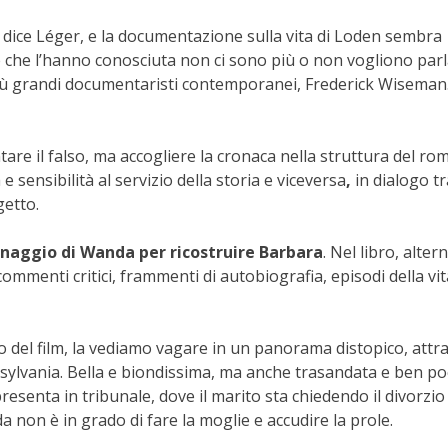
 dice Léger, e la documentazione sulla vita di Loden sembra
e che l’hanno conosciuta non ci sono più o non vogliono parl
i più grandi documentaristi contemporanei, Frederick Wiseman.
tare il falso, ma accogliere la cronaca nella struttura del ro
 sensibilità al servizio della storia e viceversa
,
in dialogo tr
getto.
sonaggio di Wanda per ricostruire Barbara
. Nel libro,
altern
 commenti critici, frammenti di autobiografia, episodi della vit
 del film, la vediamo vagare in un panorama distopico, attr
nsylvania. Bella e biondissima, ma anche trasandata e ben p
presenta in tribunale, dove il marito sta chiedendo il divorzio 
a non è in grado di fare la moglie e accudire la prole.