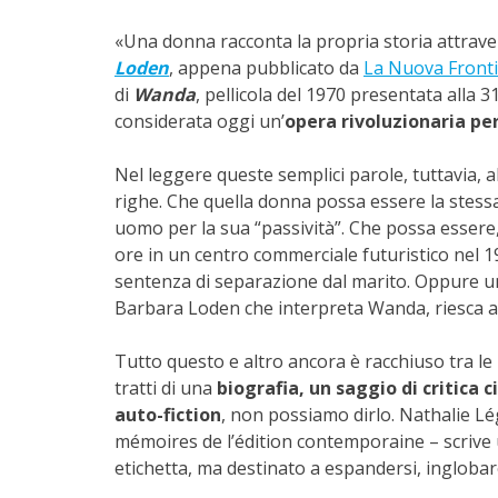
«Una donna racconta la propria storia attraver
Loden
, appena pubblicato da
La Nuova Front
di
Wanda
, pellicola del 1970 presentata alla
considerata oggi un’
opera rivoluzionaria pe
Nel leggere queste semplici parole, tuttavia, a
righe. Che quella donna possa essere la stessa
uomo per la sua “passività”. Che possa essere, 
ore in un centro commerciale futuristico nel 19
sentenza di separazione dal marito. Oppure un
Barbara Loden che interpreta Wanda, riesca a 
Tutto questo e altro ancora è racchiuso tra l
tratti di una
biografia, un saggio di critica
auto-fiction
, non possiamo dirlo. Nathalie Lége
mémoires de l’édition contemporaine – scrive u
etichetta, ma destinato a espandersi, inglobare