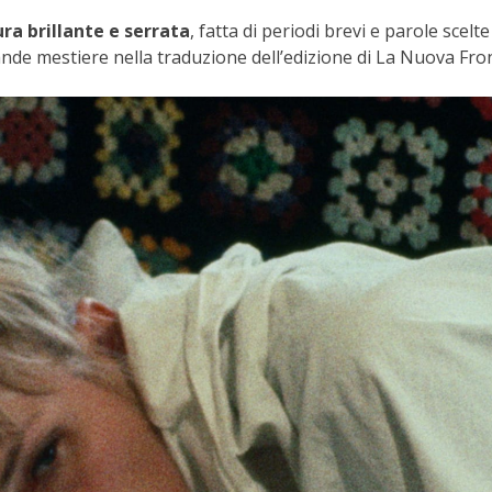
ura brillante e serrata
, fatta di periodi brevi e parole scelt
ande mestiere nella traduzione dell’edizione di La Nuova Fron