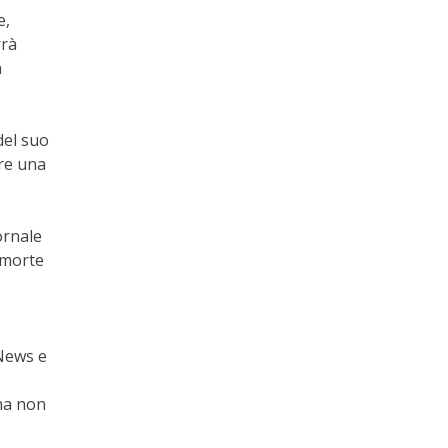
e,
rrà
n
del suo
are una
ornale
 morte
 News e
na non