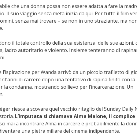
sabile che una donna possa non essere adatta a fare la madr
io. Il suo viaggio senza meta inizia da qui. Per tutto il film ve
i uomini, senza mai trovare – se non in uno straziante, ma no
e.
 il totale controllo della sua esistenza, delle sue azioni, 
s, ladro autoritario e violento. Insieme tenteranno di rapin
ni.
e l’ispirazione per Wanda arrivò da un piccolo trafiletto di gi
t’anni di carcere dopo una tentativo di rapina finito con la
per la condanna, mostrando sollievo per l’incarcerazione. Un
n.
Léger riesce a scovare quel vecchio ritaglio del Sunday Daily
storia.
L’imputata si chiamava Alma Malone, il complice
cì mai a incontrare Alma in carcere e probabilmente la don
 diventare una pietra miliare del cinema indipendente.