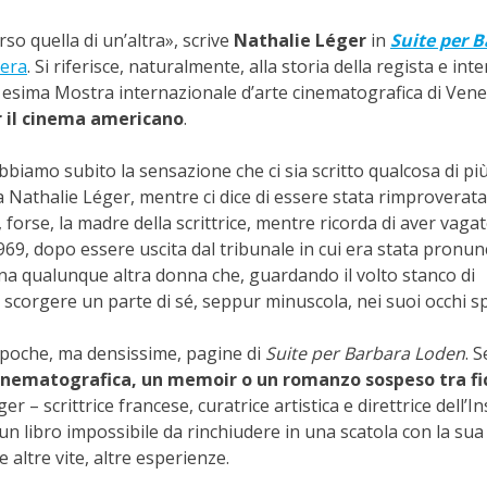
so quella di un’altra», scrive
Nathalie Léger
in
Suite per 
iera
. Si riferisce, naturalmente, alla storia della regista e int
 31esima Mostra internazionale d’arte cinematografica di Vene
r il cinema americano
.
bbiamo subito la sensazione che ci sia scritto qualcosa di più,
 Nathalie Léger, mentre ci dice di essere stata rimproverat
forse, la madre della scrittrice, mentre ricorda di aver vaga
69, dopo essere uscita dal tribunale in cui era stata pronunc
a qualunque altra donna che, guardando il volto stanco di
scorgere un parte di sé, seppur minuscola, nei suoi occhi s
e poche, ma densissime, pagine di
Suite per Barbara Loden
. S
 cinematografica, un memoir o un romanzo sospeso tra fi
r – scrittrice francese, curatrice artistica e direttrice dell’In
n libro impossibile da rinchiudere in una scatola con la sua
 altre vite, altre esperienze.