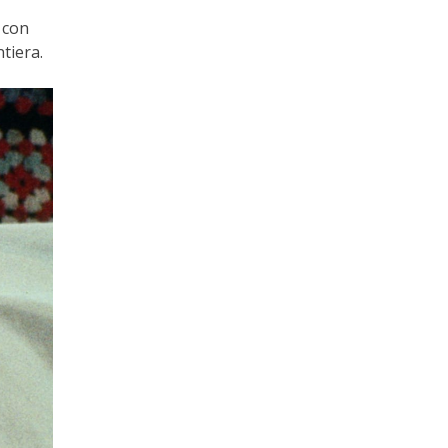
e con
tiera.