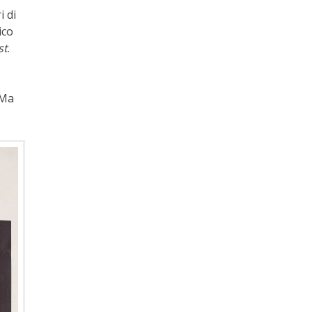
i di
ico
st
.
 Ma