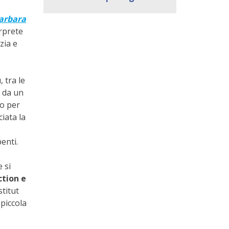
Barbara
erprete
zia e
 tra le
a da un
to per
iata la
penti.
e si
ction e
stitut
 piccola