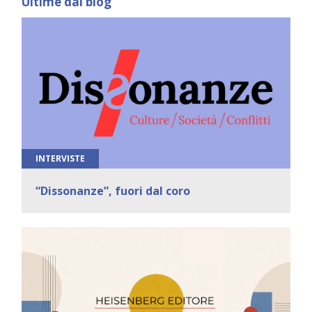
Ultime dal blog
INTERVISTE
“Dissonanze”, fuori dal coro