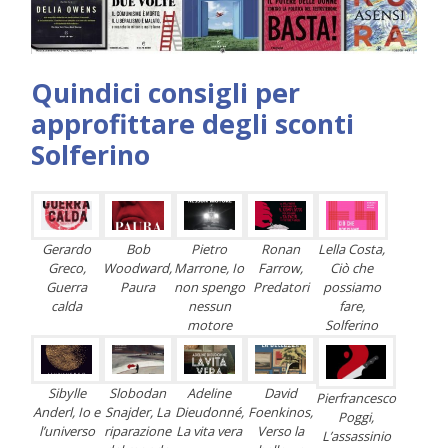
Quindici consigli per
approfittare degli sconti
Solferino
Gerardo
Bob
Pietro
Ronan
Lella Costa,
Greco,
Woodward,
Marrone, Io
Farrow,
Ciò che
Guerra
Paura
non spengo
Predatori
possiamo
calda
nessun
fare,
motore
Solferino
Sibylle
Slobodan
Adeline
David
Pierfrancesco
Anderl, Io e
Snajder, La
Dieudonné,
Foenkinos,
Poggi,
l’universo
riparazione
La vita vera
Verso la
L’assassinio