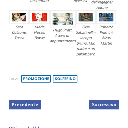
del mondo
bellezza
dell’ingegner
Adone
Sara
Maria
Elisa
Roberto
Hugo Pratt,
Colaone,
Hesse,
Sabatinelli –
Piumini,
Avevo un
Tosca
Bowie
Iacopo
Alzati
appuntamento
Bruno, Mio
Martin
padre è un
palombaro
TAGS:
PROMOZIONE
SOLFERINO
Precedente
Successivo