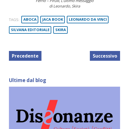
Ferrio – Pirulli, L’ultimo messaggio
di Leonardo, Skira
TAGS:
ABOCA
JACA BOOK
LEONARDO DA VINCI
SILVANA EDITORIALE
SKIRA
Precedente
Successivo
Ultime dal blog