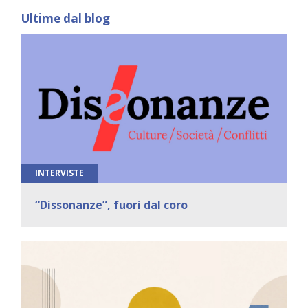
Ultime dal blog
INTERVISTE
“Dissonanze”, fuori dal coro