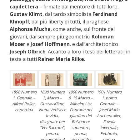
capilettera
– firmate dal mentore di tutti loro,
Gustav Klimt
, dal tardo simbolista
Ferdinand
Khnopff
, dal più liberty di tutti, il praghese
Alphonse Mucha
, come anche, sul fronte dei
giovani, dai sempre più geometrici
Koloman
Moser
e J
osef Hoffmann
, e dall’architettonico
Joseph Olbrich
. Accanto a loro i testi dei letterati, in
testa a tutti
Rainer Maria Rilke
.
1898 Numero
1898 Numero
1900 Numero
1901 Numero
1, Gennaio –
3, Marzo –
6, 15 Marzo –
1, primo
Alfred Roller,
Gustav Klimt,
Wilhelm List,
Gennaio –
copertina
Nuda Veritas e
Fontane nel
Josef Maria
Invidia,
giardino del
Auchentaller,
disegnate per
Belvedere
Favola
“Ver Sacrum”,
superiore,
invernale,
penna,
penna,
Febbraio,
zincografie al
zincografia
penna,