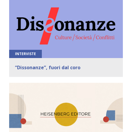
INTERVISTE
“Dissonanze”, fuori dal coro