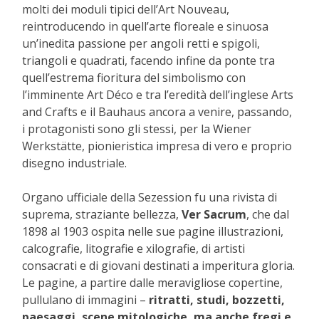
molti dei moduli tipici dell’Art Nouveau,
reintroducendo in quell’arte floreale e sinuosa
un’inedita passione per angoli retti e spigoli,
triangoli e quadrati, facendo infine da ponte tra
quell’estrema fioritura del simbolismo con
l’imminente Art Déco e tra l’eredità dell’inglese Arts
and Crafts e il Bauhaus ancora a venire, passando,
i protagonisti sono gli stessi, per la Wiener
Werkstätte, pionieristica impresa di vero e proprio
disegno industriale.
Organo ufficiale della Sezession fu una rivista di
suprema, straziante bellezza,
Ver Sacrum
, che dal
1898 al 1903 ospita nelle sue pagine illustrazioni,
calcografie, litografie e xilografie, di artisti
consacrati e di giovani destinati a imperitura gloria.
Le pagine, a partire dalle meravigliose copertine,
pullulano di immagini –
ritratti, studi, bozzetti,
paesaggi, scene mitologiche, ma anche fregi e