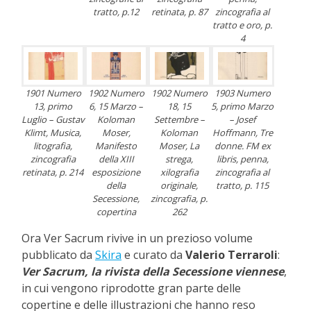
tratto, p.12
retinata, p. 87
zincografia al
tratto e oro, p.
4
1901 Numero
1902 Numero
1902 Numero
1903 Numero
13, primo
6, 15 Marzo –
18, 15
5, primo Marzo
Luglio – Gustav
Koloman
Settembre –
– Josef
Klimt, Musica,
Moser,
Koloman
Hoffmann, Tre
litografia,
Manifesto
Moser, La
donne. FM ex
zincografia
della XIII
strega,
libris, penna,
retinata, p. 214
esposizione
xilografia
zincografia al
della
originale,
tratto, p. 115
Secessione,
zincografia, p.
copertina
262
Ora Ver Sacrum rivive in un prezioso volume
pubblicato da
Skira
e curato da
Valerio Terraroli
:
Ver Sacrum, la rivista della Secessione viennese
,
in cui vengono riprodotte gran parte delle
copertine e delle illustrazioni che hanno reso