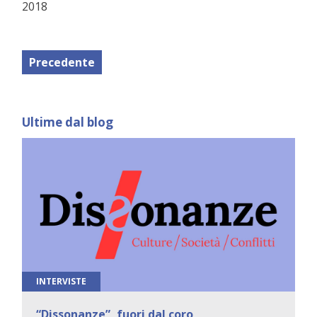
2018
Precedente
Ultime dal blog
INTERVISTE
“Dissonanze”, fuori dal coro