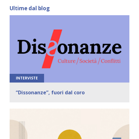
Ultime dal blog
INTERVISTE
“Dissonanze”, fuori dal coro