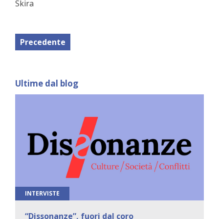
Skira
Precedente
Ultime dal blog
INTERVISTE
“Dissonanze”, fuori dal coro