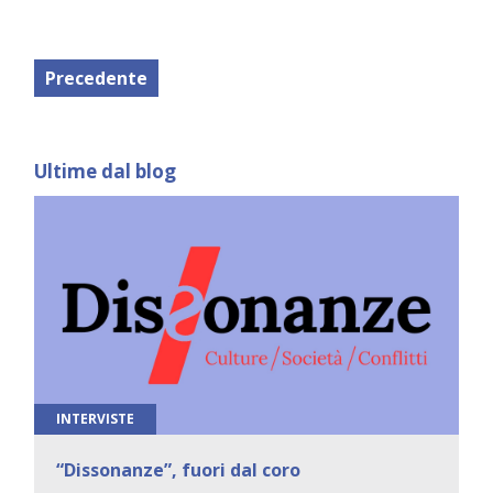
Precedente
Ultime dal blog
INTERVISTE
“Dissonanze”, fuori dal coro