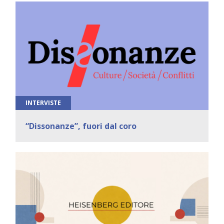
INTERVISTE
“Dissonanze”, fuori dal coro