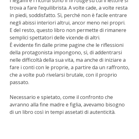
I legami e i ricordi sono il
fil rouge
su cui il lettore si
trova a fare l’equilibrista. A volte cade, a volte resta
in piedi, soddisfatto. Sì, perché non è facile entrare
negli abissi interiori altrui, ancor meno nei propri.
E del resto, questo libro non permette di rimanere
semplici spettatori delle vicende di altri.
È evidente fin dalle prime pagine che le riflessioni
della protagonista impongono, sì, di addentrarsi
nelle difficoltà della sua vita, ma anche di iniziare a
fare i conti con le proprie, a partire da un raffronto,
che a volte può rivelarsi brutale, con il proprio
passato.
Necessario e spietato, come il confronto che
avranno alla fine madre e figlia, avevamo bisogno
di un libro così in tempi assetati di autenticità.