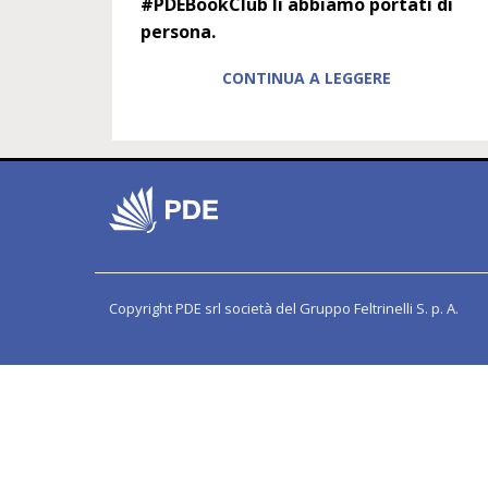
#PDEBookClub li abbiamo portati di
persona.
CONTINUA A LEGGERE
Copyright PDE srl società del Gruppo Feltrinelli S. p. A.