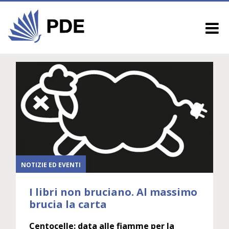
NOTIZIE ED EVENTI
I libri non bruciano. Al massimo
brucia la carta
Centocelle: data alle fiamme per la