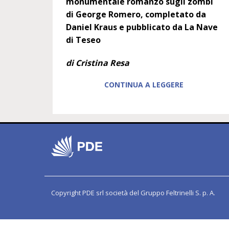
monumentale romanzo sugli zombi
di George Romero, completato da
Daniel Kraus e pubblicato da La Nave
di Teseo
di Cristina Resa
CONTINUA A LEGGERE
Copyright PDE srl società del Gruppo Feltrinelli S. p. A.