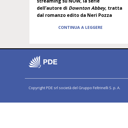
streaming su NOW, la serie
dell’autore di
Downton Abbey
, tratta
dal romanzo edito da Neri Pozza
CONTINUA A LEGGERE
Copyright PDE srl società del Gruppo Feltrinelli S. p. A.