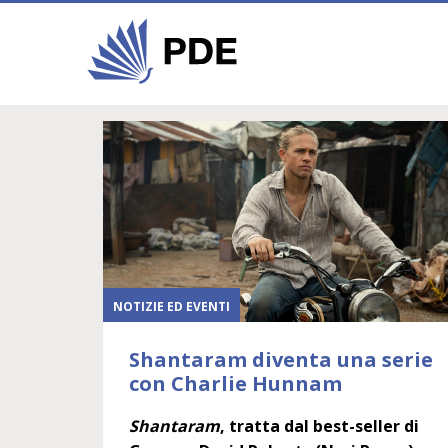
NOTIZIE ED EVENTI
Shantaram diventa una serie
con Charlie Hunnam
Shantaram
, tratta dal best-seller di