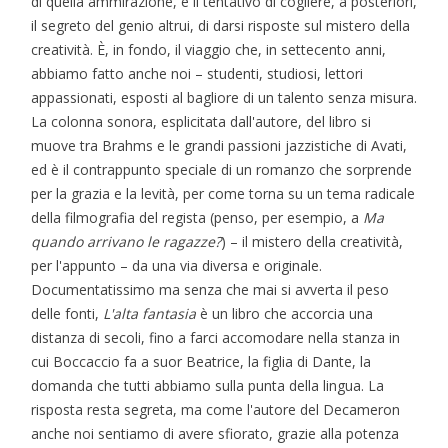
di quella ammirazione, è il tentativo di cogliere, a posteriori,
il segreto del genio altrui, di darsi risposte sul mistero della
creatività. È, in fondo, il viaggio che, in settecento anni,
abbiamo fatto anche noi – studenti, studiosi, lettori
appassionati, esposti al bagliore di un talento senza misura.
La colonna sonora, esplicitata dall'autore, del libro si
muove tra Brahms e le grandi passioni jazzistiche di Avati,
ed è il contrappunto speciale di un romanzo che sorprende
per la grazia e la levità, per come torna su un tema radicale
della filmografia del regista (penso, per esempio, a
Ma
quando arrivano le ragazze?
) – il mistero della creatività,
per l'appunto – da una via diversa e originale.
Documentatissimo ma senza che mai si avverta il peso
delle fonti,
L'alta fantasia
è un libro che accorcia una
distanza di secoli, fino a farci accomodare nella stanza in
cui Boccaccio fa a suor Beatrice, la figlia di Dante, la
domanda che tutti abbiamo sulla punta della lingua. La
risposta resta segreta, ma come l'autore del Decameron
anche noi sentiamo di avere sfiorato, grazie alla potenza