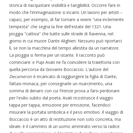
storica di riacquistare visibilità e tangibilità. Occorre fare in
modo che l'immaginazione si incarni. Un lavoro per artisti –
capaci, per esempio, di far tornare a vivere "una inclemente
tempesta" che segna la fine dell'estate del 1321. Una
pioggia "cattiva" che batte sulle strade di Ravenna, nel
giorno in cui muore Dante Alighieri. Nessuno può riportarci
lì, se non la macchina del tempo allestita da un narratore.
La pioggia si ferma per un istante. Il racconto può
cominciare: e Pupi Avati ne fa coincidere la traiettoria con
quella percorsa da Giovanni Boccaccio. L'autore del
Decameron
è incaricato di raggiungere la figlia di Dante,
fattasi monaca, per consegnarle un risarcimento, una
somma di denaro con cui Firenze prova a farsi perdonare
per l'esilio subito dal poeta. Avati ricostruisce il viaggio
tappa per tappa, emozione per emozione, facendoci
misurare la portata simbolica e il peso emotivo. Il viaggio di
Boccaccio è un atto di restituzione non solo concreta, ma
ideale: è il cammino di un uomo ammirato verso la radice