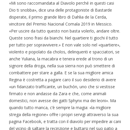
«Mi sono raccomandata al Diavolo perché in questi casi
Dio ti snobba», dice una delle protagoniste di Bastarde
disperate, il primo grande libro di Dahlia de la Cerda,
vincitore del Premio Nacional Comala 2019 in Messico.
«Per uscire da tutto questo non basta volerlo, andare oltre.
Queste sono frasi da bianchi. Nel quartiere ti giochi il tutto
per tutto per sopravvivere.» E non vale solo nel «quartiere»,
violento e popolato da cholos, delinquenti e spacciatori, se
anche Yuliana, la macabra e tenera erede al trono di un
signore della droga, nella sua sierra non può smettere di
combattere per stare a galla. E se la sua migliore amica
Regina è costretta a pagare caro il suo desiderio di avere
«un fidanzato trafficante, un buchón, uno che si vestisse
firmato e non andasse da Zara e che, come animali
domestici, non avesse dei gatti Sphynx ma dei leoni». Ma
quando tutto manca, c’è sempre la magia: «la migliore
strega della regione» offre i propri servigi attraverso la sua
pagina Facebook, e tratta con il diavolo per impedire ai cani
del vicino di saltare la recinzione e buttarsi nel suo patio a