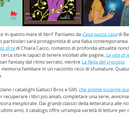
e in questo mare di libri? Partiamo da
Casa pazza casa
di Be
to particolari sarà protagonista di una fiaba contemporanea
to di te
di Chiara Cacco, romanzo di profonda attualità non
cerca storie capaci di tenere incollati alle pagine,
Le vite di i
ban fantasy dal ritmo serrato, mentre
La figlia del cronista
 e memoria familiare in un racconto ricco di sfumature. Qual
o.
lano i cataloghi Gallucci Bros e Glifi,
che potete scoprire qui
recuperare i libri più amati, completare una serie, avvicinar
ora inesplorate. Dai grandi classici della letteratura alle no
ultimi anni, il catalogo offre un’ampia varietà di letture per 