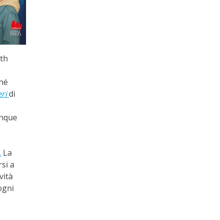
th
ché
eri
di
unque
.
La
si a
vità
ogni