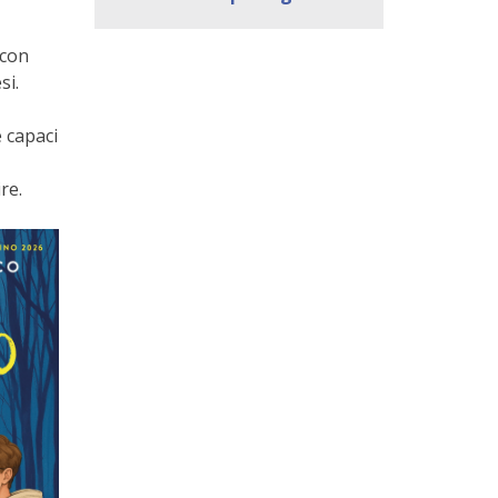
 con
si.
e capaci
re.