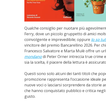
Qualche consiglio per nuotare più agevolment
Ferry, dove un piccolo gruppetto di amici mol
coinvolgente e imprevedibile; oppure
Io so tut
vincitore del premio Bancarellino 2026. Per chi 
Francesco Salvatore e Marta Mulè offre un ur
mondano
di Peter Orner intreccia true crime
sia la scelta, il piacere della lettura è assicurat
Questi sono solo alcuni dei tanti titoli che popo
promozione rappresenta l’occasione ideale per 
nuove voci o lasciarsi sorprendere da storie anc
che hanno conquistato pubblico e critica negli 
gusto.