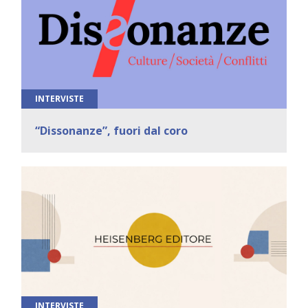
INTERVISTE
“Dissonanze”, fuori dal coro
INTERVISTE