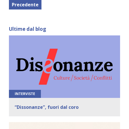
Precedente
Ultime dal blog
INTERVISTE
“Dissonanze”, fuori dal coro