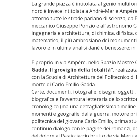
La grande piazza è intitolata al genio multiform
nord è invece intitolata a André-Marie Ampére, 
attorno tutte le strade parlano di scienza, da 
meccanico Giuseppe Ponzio e all’astronomo Giov
ingegneria e architettura, di chimica, di fisica,
matematico, il più ambrosiano dei monumenti all
lavoro e in ultima analisi dané e benessere: in
E proprio in via Ampére, nello Spazio Mostre Gu
Gadda. Il groviglio della totalità”
, realizzat
con la Scuola di Architettura del Politecnico di
morte di Carlo Emilio Gadda.
Carte, documenti, fotografie, disegni, oggetti
biografica e l’avventura letteraria dello scr
cronologico (ma una dettagliatissima timeline s
momenti e geografie: dalla guerra, motore prim
politecnica del giovane Carlo Emilio, prima st
continuo dialogo con le pagine dei romanzi, dei
del dolore al Pasticciaccio brutto de via Merul