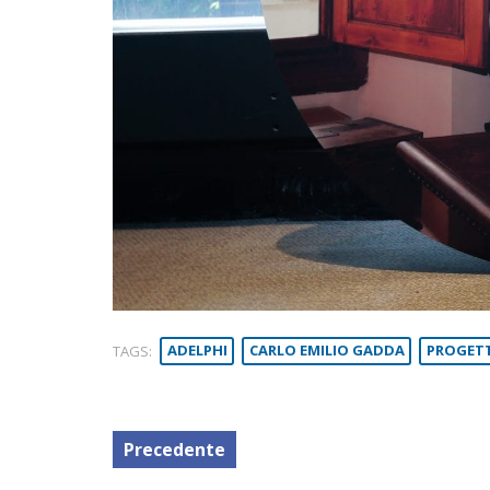
TAGS:
ADELPHI
CARLO EMILIO GADDA
PROGET
Precedente