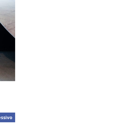
ssivo