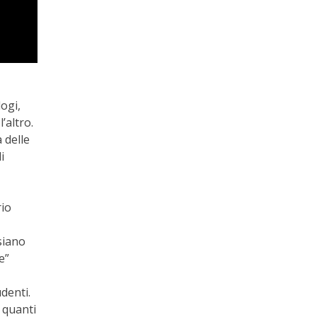
logi,
’altro.
 delle
i
rio
siano
e”
udenti.
a quanti