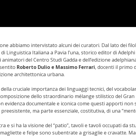
one abbiamo intervistato alcuni dei curatori. Dal lato dei filo
di Linguistica Italiana a Pavia l’una, storico editor di Adelphi l
i animatori del Centro Studi Gadda e dell’edizione adelphiana
 sentito
Roberto Dulio e Massimo Ferrari
, docenti il primo d
sizione architettonica urbana.
ella cruciale importanza dei linguaggi tecnici, del vocabola
a composizione dello straordinario mélange stilistico del Gran
n evidenza documentale e iconica come questi apporti non 
 preesistente, ma parte essenziale, costitutiva, di una “ment
ra e si ha la visione del “patio”, tavoli e tavoli occupati da st
, magliette e felpe sono subentrate a grisaglie e cravatte. M