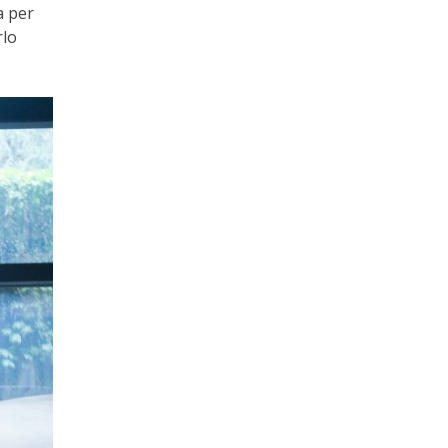
a per
rlo