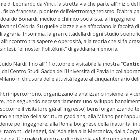
e di Leonardo da Vinci, la stretta via che parte all’inizio del 
fisico francese, pioniere dell’elettromagnetismo. D’altra part
Edoardo Bonardi, medico e chimico socialista, all’ingegnere
anni Celoria. Su quelle piazze e vie affacciano le facoltà di
 di agraria. Insomma, la gran cittadella di ogni studio scientifi
’incontro tra sapere e operosità, alla teoria che si fa prass
 sintesi, “el noster Politèknik” di gaddiana memoria.
ido Nardi, fino all’11 ottobre è visitabile la mostra “
Cantier
a dal Centro Studi Gadda dell’Università di Pavia in collabora
 Milano in chiusura delle attività legate al cinquantenario dell
, libri ripercorrono, organizzano e analizzano insieme la vic
ittore, non seguendo necessariamente uno sviluppo banalmen
occorre il visitatore già all’ingresso) bensì organizzando te
o e tragico della scrittura gaddiana, alla Milano per l’appu
udente poi ingegnere, alla Roma borghese della maturità, in
 racconti, dei saggi, dall’Adalgisa alla Meccanica, dalla Cogn
ana, dal Giornale di guerra e di prigionia agli Accoppiamenti