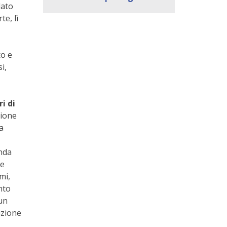
lato
e, lì
co e
i,
i di
zione
a
enda
te
mi,
nto
 un
izione