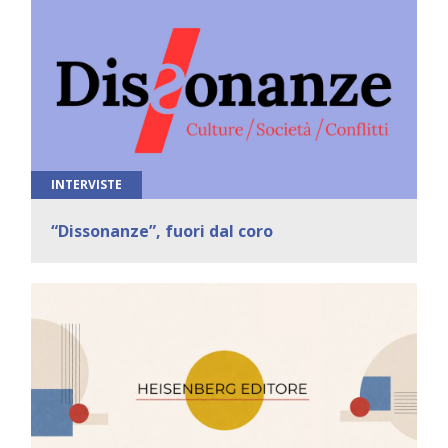
INTERVISTE
“Dissonanze”, fuori dal coro