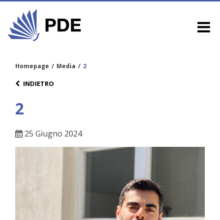
Homepage
/
Media
/
2
INDIETRO
2
25 Giugno 2024