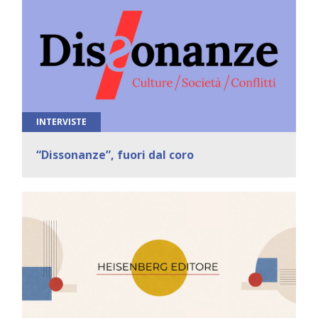
INTERVISTE
“Dissonanze”, fuori dal coro