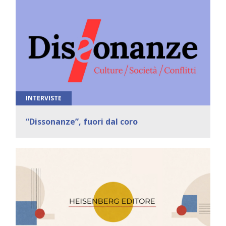
INTERVISTE
“Dissonanze”, fuori dal coro