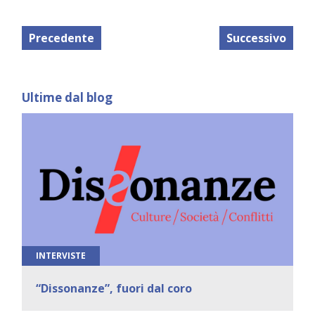
Precedente
Successivo
Ultime dal blog
INTERVISTE
“Dissonanze”, fuori dal coro