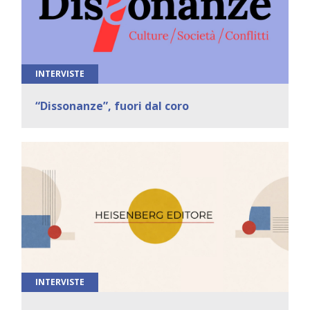
INTERVISTE
“Dissonanze”, fuori dal coro
INTERVISTE