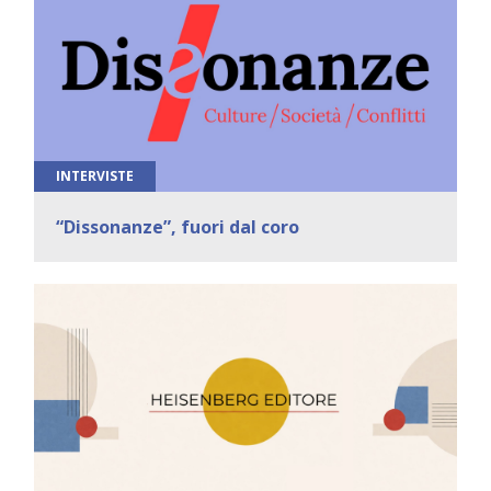
INTERVISTE
“Dissonanze”, fuori dal coro