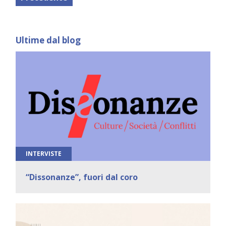
Ultime dal blog
INTERVISTE
“Dissonanze”, fuori dal coro