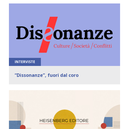
INTERVISTE
“Dissonanze”, fuori dal coro