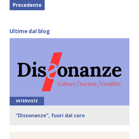
Precedente
Ultime dal blog
INTERVISTE
“Dissonanze”, fuori dal coro