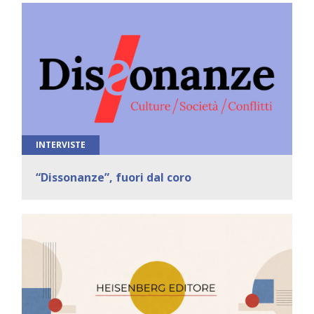
INTERVISTE
“Dissonanze”, fuori dal coro