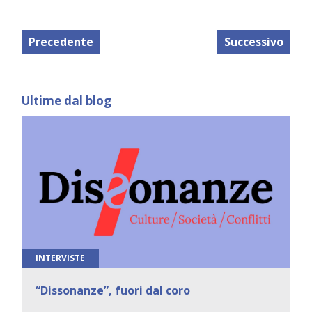
Precedente
Successivo
Ultime dal blog
INTERVISTE
“Dissonanze”, fuori dal coro