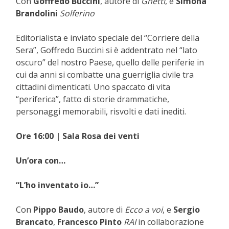
Con
Goffredo Buccini
, autore di
Ghetti
, e
Simona
Brandolini
Solferino
Editorialista e inviato speciale del “Corriere della
Sera”, Goffredo Buccini si è addentrato nel “lato
oscuro” del nostro Paese, quello delle periferie in
cui da anni si combatte una guerriglia civile tra
cittadini dimenticati. Uno spaccato di vita
“periferica”, fatto di storie drammatiche,
personaggi memorabili, risvolti e dati inediti.
Ore 16:00 | Sala Rosa dei venti
Un’ora con…
“L’ho inventato io…”
Con
Pippo Baudo
, autore di
Ecco a voi
, e
Sergio
Brancato
,
Francesco Pinto
RAI
in collaborazione