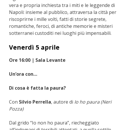
vera e propria inchiesta tra i miti e le leggende di
Napoli: insieme al pubblico, attraversa la città per
riscoprirne i mille volti, fatti di storie segrete,
romantiche, feroci, di antiche memorie e misteri
sotterranei custoditi nei luoghi più impensabili.
Venerdì 5 aprile
Ore 16:00 | Sala Levante
Un’ora con…
Di cosa è fatta la paura?
Con
Silvio Perrella
, autore di
Io ho paura
(Neri
Pozza)
Dal grido “Io non ho paura”, riecheggiato
all’indomani di terribili attentati, a quella sottile